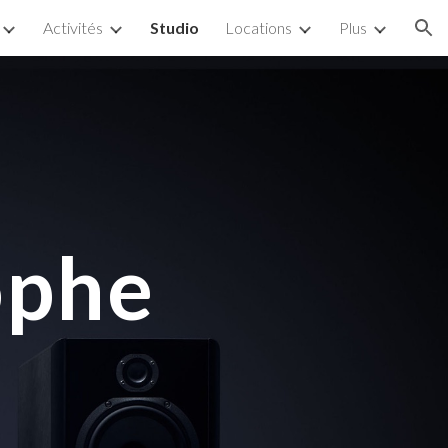
Activités
Studio
Locations
Plus
ion
ophe