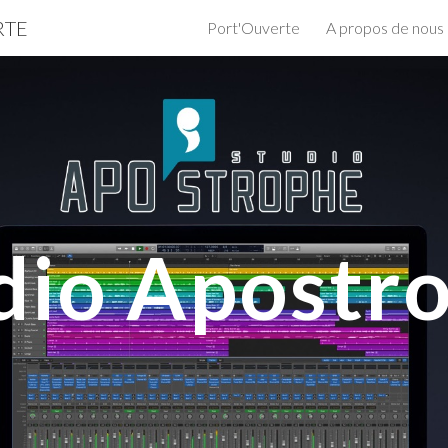
RTE
Port'Ouverte
A propos de nous
ip to main content
Skip to navigat
dio Apostr