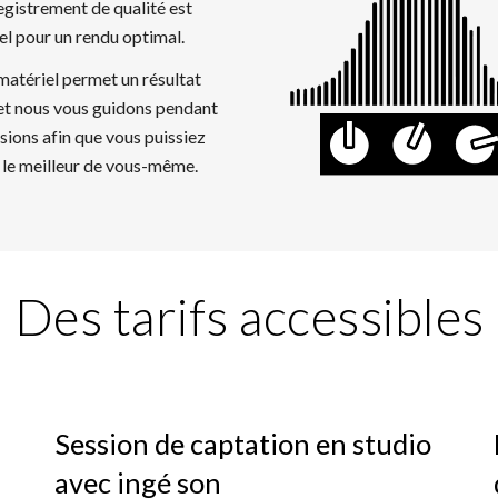
gistrement de qualité est
el pour un rendu optimal.
matériel
permet un
résultat
 et
nous
vous guid
ons
pendant
sions afin que vous puissiez
le meilleur de vous
-
même.
Des tarifs accessibles
Session de captation en studio
avec ingé son